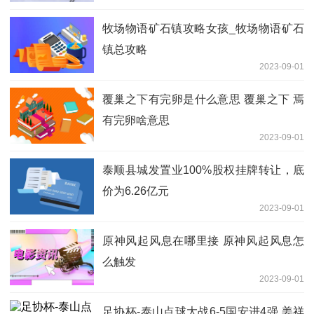
牧场物语矿石镇攻略女孩_牧场物语矿石
镇总攻略
2023-09-01
覆巢之下有完卵是什么意思 覆巢之下 焉
有完卵啥意思
2023-09-01
泰顺县城发置业100%股权挂牌转让，底
价为6.26亿元
2023-09-01
原神风起风息在哪里接 原神风起风息怎
么触发
2023-09-01
足协杯-泰山点球大战6-5国安进4强 姜祥