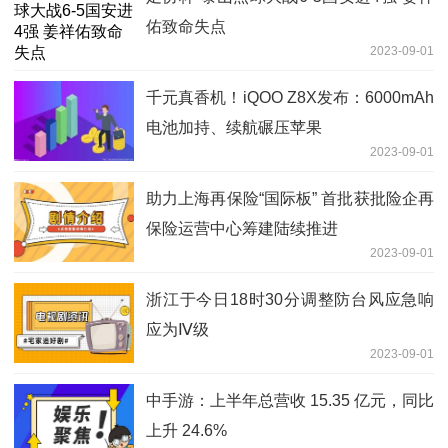
佑致命失点
2023-09-01
千元真香机！iQOO Z8X发布：6000mAh
电池加持、续航碾压苹果
2023-09-01
助力上海再保险“国际板” 首批获批险企再
保险运营中心筹建陆续推进
2023-09-01
浙江于今日18时30分调整防台风应急响
应为Ⅳ级
2023-09-01
中手游：上半年总营收 15.35 亿元，同比
上升 24.6%