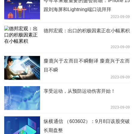
今年苹果最重要的盛会前瞻：iPhone 15
跟刘海屏和Lightning端口说拜拜
2023-09-09
德邦宏观：出口的积极因素正在小幅累积
2023-09-09
麋鹿兴于左而目不瞬翻译 麋鹿兴于左而
目不瞬
2023-09-09
享受运动，从预防运动伤害开始！
2023-09-09
纵横通信 （603602）：9月8日该股突破
长期盘整