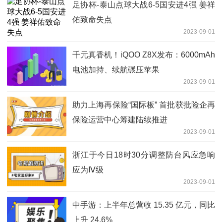
足协杯-泰山点球大战6-5国安进4强 姜祥
佑致命失点
2023-09-01
千元真香机！iQOO Z8X发布：6000mAh
电池加持、续航碾压苹果
2023-09-01
助力上海再保险“国际板” 首批获批险企再
保险运营中心筹建陆续推进
2023-09-01
浙江于今日18时30分调整防台风应急响
应为Ⅳ级
2023-09-01
中手游：上半年总营收 15.35 亿元，同比
上升 24.6%