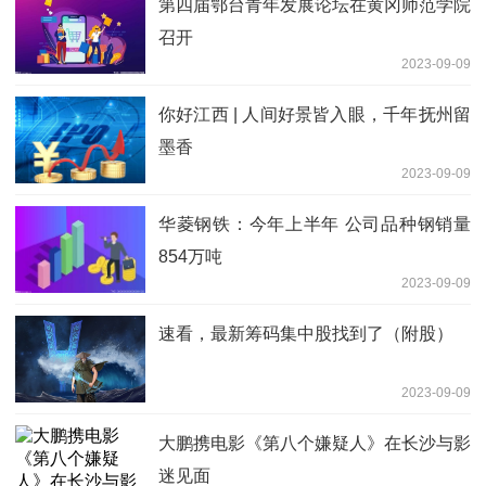
第四届鄂台青年发展论坛在黄冈师范学院
召开
2023-09-09
你好江西 | 人间好景皆入眼，千年抚州留
墨香
2023-09-09
华菱钢铁：今年上半年 公司品种钢销量
854万吨
2023-09-09
速看，最新筹码集中股找到了（附股）
2023-09-09
大鹏携电影《第八个嫌疑人》在长沙与影
迷见面