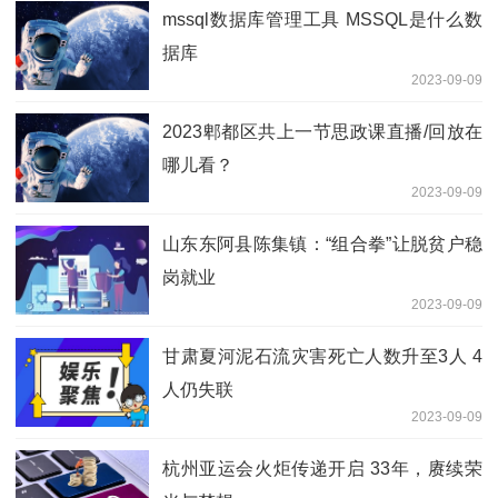
mssql数据库管理工具 MSSQL是什么数
据库
2023-09-09
2023郫都区共上一节思政课直播/回放在
哪儿看？
2023-09-09
山东东阿县陈集镇：“组合拳”让脱贫户稳
岗就业
2023-09-09
甘肃夏河泥石流灾害死亡人数升至3人 4
人仍失联
2023-09-09
杭州亚运会火炬传递开启 33年，赓续荣