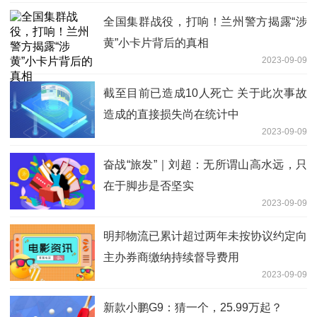
全国集群战役，打响！兰州警方揭露“涉
黄”小卡片背后的真相
2023-09-09
截至目前已造成10人死亡 关于此次事故
造成的直接损失尚在统计中
2023-09-09
奋战“旅发”｜刘超：无所谓山高水远，只
在于脚步是否坚实
2023-09-09
明邦物流已累计超过两年未按协议约定向
主办券商缴纳持续督导费用
2023-09-09
新款小鹏G9：猜一个，25.99万起？