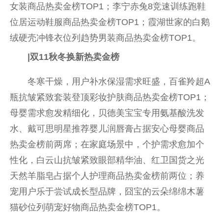
女装商品热卖金榜TOP1；李宁赤兔8竞速训练跑鞋
位居运动鞋服商品热卖金榜TOP1；霞湖世家的白鹅
绒硬壳冲锋衣位列趋势男装商品热卖金榜TOP1。
|
双
11
秋冬换新热卖金榜
冬寒干燥，用户补水保湿需求旺盛，百雀羚超A
瓶抗皱紧致套装登顶彩妆护肤商品热卖金榜TOP1；
母婴需求愈发精细化，贝德美宝宝专用氨基酸洗发
水、戴可思明星推荐婴儿润唇膏占据安心母婴商品
热卖金榜前两席；在家庭场景中，个护需求愈加个
性化，白云山抗皱紧致眼部精华油、红卫国货之光
天然羊脂皂占据个人护理商品热卖金榜前两位；养
宠用户乐于尝试成长型品牌，囧宝的云朵绵绵木薯
猫砂位列萌宠好物商品热卖金榜TOP1。