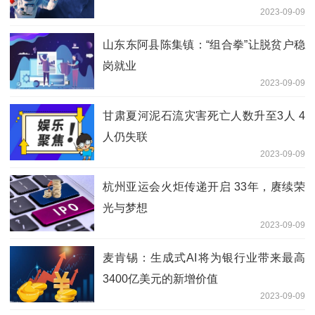
2023-09-09
山东东阿县陈集镇：“组合拳”让脱贫户稳
岗就业
2023-09-09
甘肃夏河泥石流灾害死亡人数升至3人 4
人仍失联
2023-09-09
杭州亚运会火炬传递开启 33年，赓续荣
光与梦想
2023-09-09
麦肯锡：生成式AI将为银行业带来最高
3400亿美元的新增价值
2023-09-09