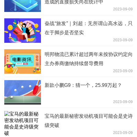
造成的直接损失尚在统计中
2023-09-09
奋战“旅发”｜刘超：无所谓山高水远，只
在于脚步是否坚实
2023-09-09
明邦物流已累计超过两年未按协议约定向
主办券商缴纳持续督导费用
2023-09-09
新款小鹏G9：猜一个，25.99万起？
2023-09-09
宝马的最新秘密发动机项目可能会是史诗
级突破
2023-09-09