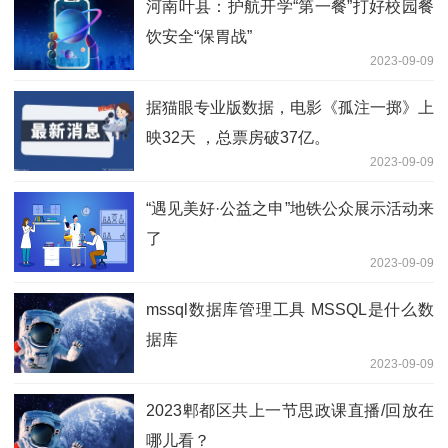
河南叶县：护航开学“第一餐”打好校园餐
饮安全“保胃战”
2023-09-09
据猫眼专业版数据，电影《孤注一掷》上
映32天 ，总票房破37亿。
2023-09-09
“遇见美好·公益之申”地铁公众展示活动来
了
2023-09-09
mssql数据库管理工具 MSSQL是什么数
据库
2023-09-09
2023郫都区共上一节思政课直播/回放在
哪儿看？