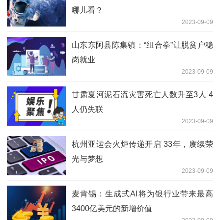
哪儿看？
2023-09-09
山东东阿县陈集镇：“组合拳”让脱贫户稳
岗就业
2023-09-09
甘肃夏河泥石流灾害死亡人数升至3人 4
人仍失联
2023-09-09
杭州亚运会火炬传递开启 33年，赓续荣
光与梦想
2023-09-09
麦肯锡：生成式AI将为银行业带来最高
3400亿美元的新增价值