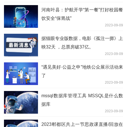
河南叶县：护航开学“第一餐”打好校园餐
饮安全“保胃战”
2023-09-09
据猫眼专业版数据，电影《孤注一掷》上
映32天 ，总票房破37亿。
2023-09-09
“遇见美好·公益之申”地铁公众展示活动来
了
2023-09-09
mssql数据库管理工具 MSSQL是什么数
据库
2023-09-09
2023郫都区共上一节思政课直播/回放在