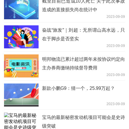
截至目前已造成10人死亡 关于此次事故
造成的直接损失尚在统计中
2023-09-09
奋战“旅发”｜刘超：无所谓山高水远，只
在于脚步是否坚实
2023-09-09
明邦物流已累计超过两年未按协议约定向
主办券商缴纳持续督导费用
2023-09-09
新款小鹏G9：猜一个，25.99万起？
2023-09-09
宝马的最新秘密发动机项目可能会是史诗
级突破