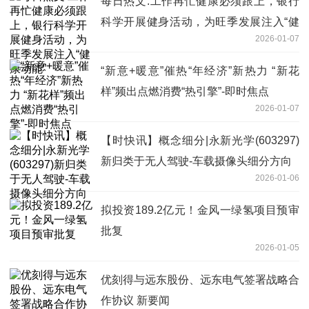
每日热文:工作再忙健康必须跟上，银行
科学开展健身活动，为旺季发展注入“健
2026-01-07
康动能”
“新意+暖意”催热“年经济”新热力 “新花
样”频出点燃消费“热引擎”-即时焦点
2026-01-07
【时快讯】概念细分|永新光学(603297)
新归类于无人驾驶-车载摄像头细分方向
2026-01-06
拟投资189.2亿元！金风一绿氢项目预审
批复
2026-01-05
优刻得与远东股份、远东电气签署战略合
作协议 新要闻