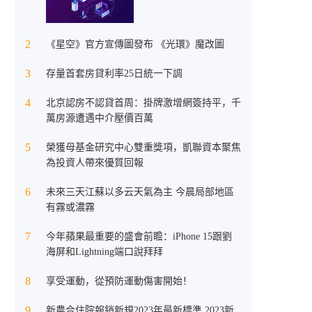
23℃，注意適當添衣
2
《星空》官方宣傳圖發布 《光環》魔改圖
3
存量首套房貸利率25日統一下調
4
北京認房不認貸首周：掛牌激增網簽持平，千
萬房源遭遇中介壓價百萬
5
榮獲母基金研究中心雙重獎項，凱聯資本聚焦
為投資人帶來優質回報
6
未來三天江蘇以多云天氣為主 今晨局部地區
有霧或濃霧
7
今年蘋果最重要的盛會前瞻：iPhone 15跟劉
海屏和Lightning端口說拜拜
8
享受運動，從預防運動傷害開始！
9
新農合住院報銷新規2023年最新標準 2023新