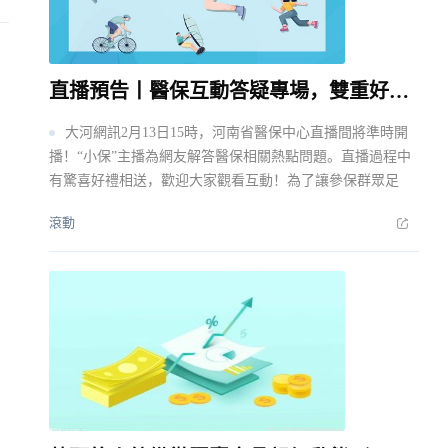
直播預告丨醫保互動答疑專場，雙重好禮等你領取！_每日視訊
大河網訊2月13日15時，河南省醫保中心直播間將準時開
播！“小保”主播為網友解答醫保相關熱點問題。直播過程中
有驚喜好禮相送，歡迎大家觀看互動！為了讓參保群眾足
滾動