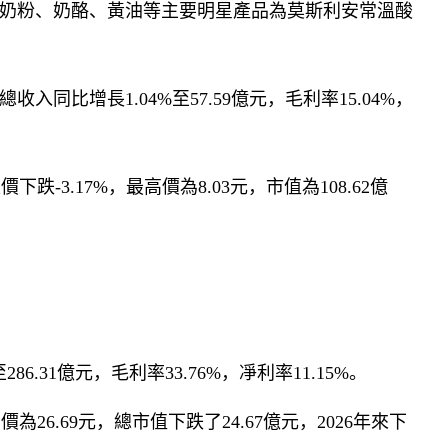
奶粉、奶酪、黃油等主要明星產品為莫斯利安常溫酸
入同比增長1.04%至57.59億元，毛利率15.04%，
下跌-3.17%，最高價為8.03元，市值為108.62億
86.31億元，毛利率33.76%，凈利率11.15%。
為26.69元，總市值下跌了24.67億元，2026年來下