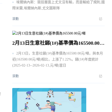
埃爾納內斯：競技層面上尤文沒有輸，而是輸給了規則,國
際米蘭,埃爾納內斯,尤文圖斯隊
滾動
2月13日生意社銻(1#)基準價為165500.00元/噸
2月13日，生意社銻(1#)基準價為165500.00元/噸，與本月
初(163500.00元/噸)相比，上漲了1.22%。銻(1#)年度統計
(2025-02-13--2026-02-13,元/噸)當日
滾動
保