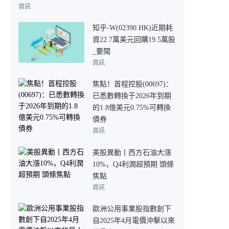
資訊
知乎-W(02390.HK)近期耗
資22.7萬美元回購19.5萬股
_要聞
資訊
焦點！首程控股(00697)：
已悉數轉換于2026年到期
的1.8億美元0.75%可轉換
債券
資訊
美股異動丨西方石油大漲
10%，Q4利潤超預期 頭條
焦點
資訊
歐洲公用事業股指數創下
自2025年4月電價沖擊以來