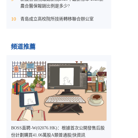
農合醫保報銷比例是多少?
10
青島成立高校院所技術轉移聯合辦公室
頻道推薦
BOSS直聘-W(02076.HK)：根據首次公開發售后股
份計劃購買41.06萬股A類普通股|快資訊