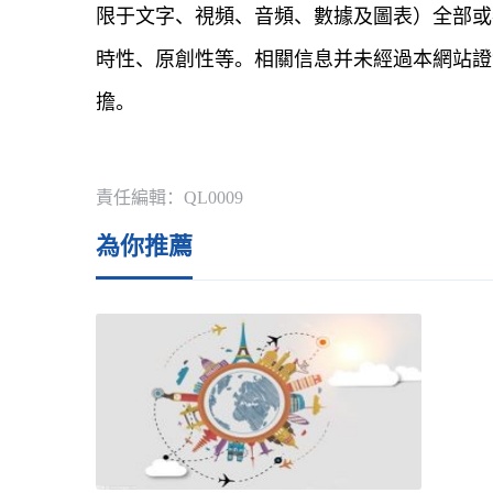
限于文字、視頻、音頻、數據及圖表）全部或
時性、原創性等。相關信息并未經過本網站證
擔。
關鍵詞：
牛奶
責任編輯：QL0009
為你推薦