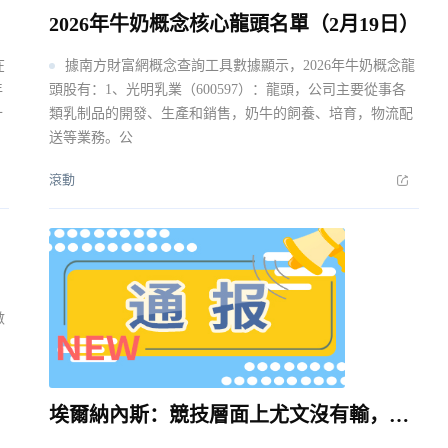
2026年牛奶概念核心龍頭名單（2月19日）
在
據南方財富網概念查詢工具數據顯示，2026年牛奶概念龍
年
頭股有：1、光明乳業（600597）：龍頭，公司主要從事各
十
類乳制品的開發、生產和銷售，奶牛的飼養、培育，物流配
送等業務。公
滾動
數
，
埃爾納內斯：競技層面上尤文沒有輸，而是輸給了規則 最新