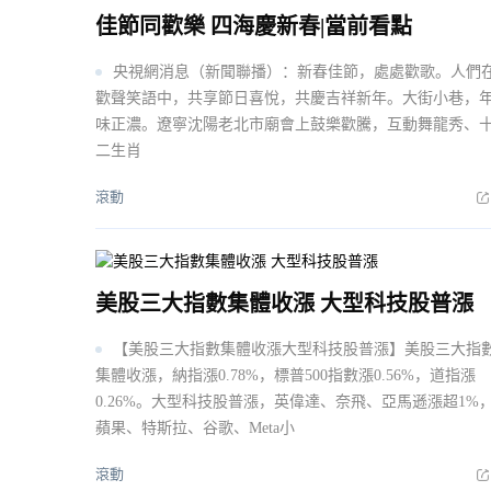
佳節同歡樂 四海慶新春|當前看點
央視網消息（新聞聯播）：新春佳節，處處歡歌。人們
歡聲笑語中，共享節日喜悅，共慶吉祥新年。大街小巷，
味正濃。遼寧沈陽老北市廟會上鼓樂歡騰，互動舞龍秀、
二生肖
滾動
美股三大指數集體收漲 大型科技股普漲
【美股三大指數集體收漲大型科技股普漲】美股三大指
集體收漲，納指漲0.78%，標普500指數漲0.56%，道指漲
0.26%。大型科技股普漲，英偉達、奈飛、亞馬遜漲超1%
蘋果、特斯拉、谷歌、Meta小
滾動