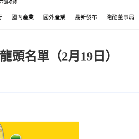
道亚洲视频
行
國內產業
國外產業
最新發布
跑酷董事局
心龍頭名單（2月19日）