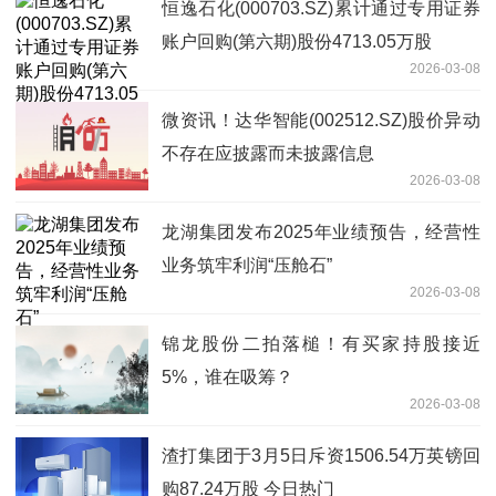
恒逸石化(000703.SZ)累计通过专用证券
账户回购(第六期)股份4713.05万股
2026-03-08
微资讯！达华智能(002512.SZ)股价异动
不存在应披露而未披露信息
2026-03-08
龙湖集团发布2025年业绩预告，经营性
业务筑牢利润“压舱石”
2026-03-08
锦龙股份二拍落槌！有买家持股接近
5%，谁在吸筹？
2026-03-08
渣打集团于3月5日斥资1506.54万英镑回
购87.24万股 今日热门